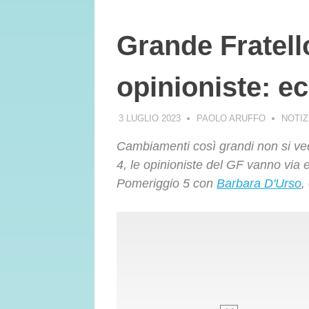
Grande Fratell
opinioniste: ec
3 LUGLIO 2023
PAOLO ARUFFO
NOTIZ
Cambiamenti così grandi non si ve
4, le opinioniste del GF vanno via
Pomeriggio 5 con
Barbara D'Urso
,