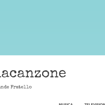
lacanzone
ande Fratello
MUSICA
TELEVISIO