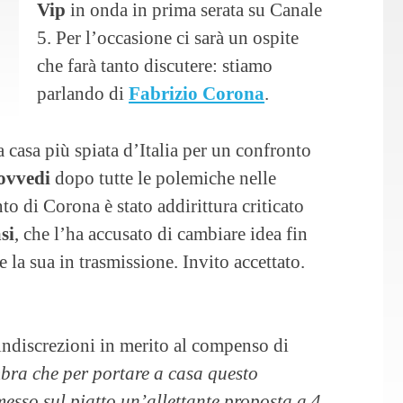
Vip
in onda in prima serata su Canale
5. Per l’occasione ci sarà un ospite
che farà tanto discutere: stiamo
parlando di
Fabrizio Corona
.
a casa più spiata d’Italia per un confronto
rovvedi
dopo tutte le polemiche nelle
o di Corona è stato addirittura criticato
si
, che l’ha accusato di cambiare idea fin
 la sua in trasmissione. Invito accettato.
 indiscrezioni in merito al compenso di
bra che per portare a casa questo
esso sul piatto un’allettante proposta a 4