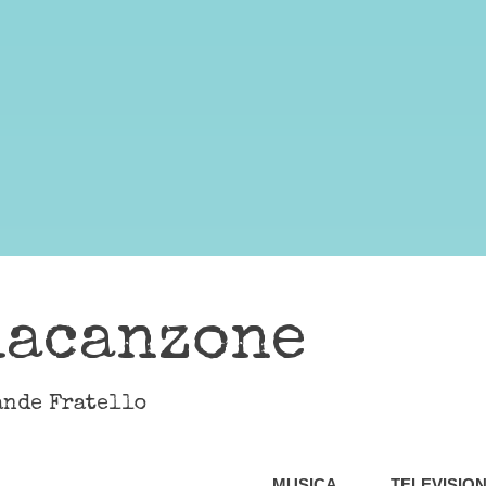
lacanzone
ande Fratello
MUSICA
TELEVISIO