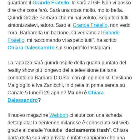
guardare il
Grande Fratello
. Io sarà al GF. Non vi posso
dire che cosa farò. Sarà una cosa molto, molto bella.
Quindi Grazie Barbara che mi hai voluto. Seguiteci tutti,
sintonizzatevi, adoro. Sarò al
Grande Fratello
, non vedo
l’ora. Barbarella un bacione. Ci vediamo al
Grande
Fratello
, mi raccomando vi aspetto tutti”, ha scritto
Chiara Dalessandro
sul suo profilo Instagram.
La ragazza sarà quindi ospite della quarta puntata del
reality show più longevo della televisione italiana,
condotto da Barbara D’Urso, con gli opinionisti Cristiano
Malgioglio e Iva Zanicchi, in diretta in prima serata su
Canale 5 lunedì 29 aprile?
Ma chi è
Chiara
Dalessandro
?
Il nuovo magazine
Webboh
ci aiuta con una scheda
dettagliata: la trentenne milanese è conosciuta sul web
grazie al canale Youtube “
decisamente trash
“. Chiara
parla della sua vita privata e infatti sappiamo che una